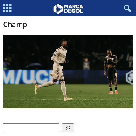
Champ
Search