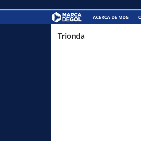
ACERCA DE MDG
C
M
a
Trionda
r
c
a
d
e
G
o