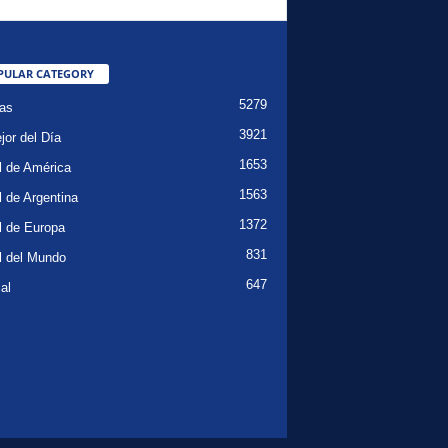
PULAR CATEGORY
5279
ias
3921
jor del Día
1653
l de América
1563
l de Argentina
1372
l de Europa
831
l del Mundo
647
al