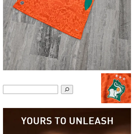
Search