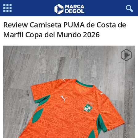
Review Camiseta PUMA de Costa de
Marfil Copa del Mundo 2026