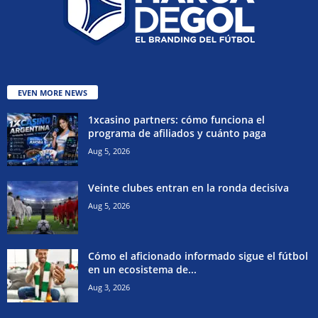
EVEN MORE NEWS
1xcasino partners: cómo funciona el
programa de afiliados y cuánto paga
Aug 5, 2026
Veinte clubes entran en la ronda decisiva
Aug 5, 2026
Cómo el aficionado informado sigue el fútbol
en un ecosistema de...
Aug 3, 2026