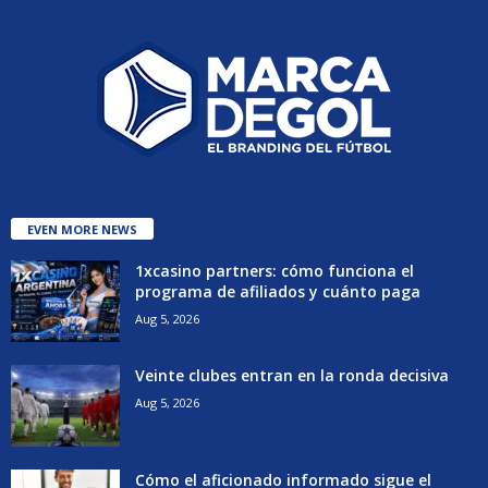
EVEN MORE NEWS
1xcasino partners: cómo funciona el
programa de afiliados y cuánto paga
Aug 5, 2026
Veinte clubes entran en la ronda decisiva
Aug 5, 2026
Cómo el aficionado informado sigue el