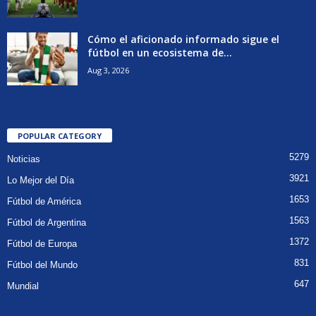
Cómo el aficionado informado sigue el
fútbol en un ecosistema de...
Aug 3, 2026
POPULAR CATEGORY
5279
Noticias
3921
Lo Mejor del Día
1653
Fútbol de América
1563
Fútbol de Argentina
1372
Fútbol de Europa
831
Fútbol del Mundo
647
Mundial