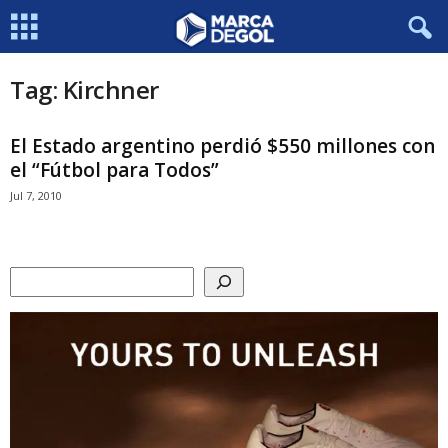
Tag: Kirchner
El Estado argentino perdió $550 millones con
el “Fútbol para Todos”
Jul 7, 2010
Search