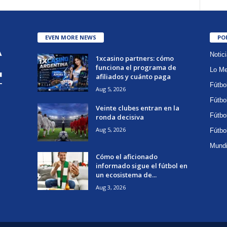
EVEN MORE NEWS
PO
Notic
1xcasino partners: cómo
funciona el programa de
Lo Me
afiliados y cuánto paga
Fútbo
Aug 5, 2026
Fútbo
Veinte clubes entran en la
Fútbo
ronda decisiva
Aug 5, 2026
Fútbo
Mundi
Cómo el aficionado
informado sigue el fútbol en
un ecosistema de...
Aug 3, 2026