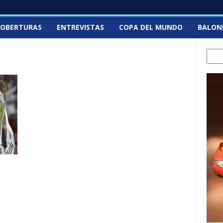
OBERTURAS
ENTREVISTAS
COPA DEL MUNDO
BALON
Sear