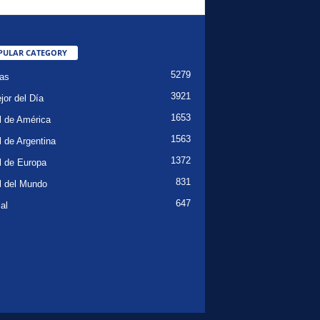
PULAR CATEGORY
5279
ias
3921
jor del Día
1653
l de América
1563
l de Argentina
1372
l de Europa
831
l del Mundo
647
al