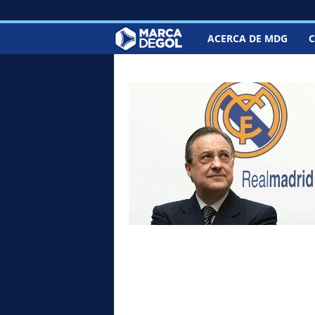
ACERCA DE MDG
C
M
a
r
c
a
d
e
G
o