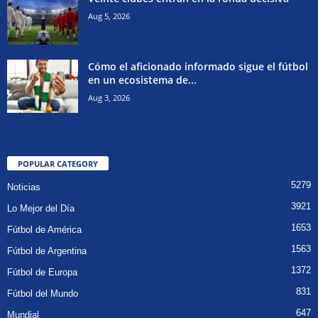
Aug 5, 2026
Cómo el aficionado informado sigue el fútbol
en un ecosistema de...
Aug 3, 2026
POPULAR CATEGORY
5279
Noticias
3921
Lo Mejor del Día
1653
Fútbol de América
1563
Fútbol de Argentina
1372
Fútbol de Europa
831
Fútbol del Mundo
647
Mundial