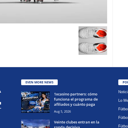
EVEN MORE NEWS
PO
Notic
1xcasino partners: cómo
funciona el programa de
Lo Me
afiliados y cuánto paga
Fútbo
Aug 5, 2026
Fútbo
Veinte clubes entran en la
Fútbo
ronda decisiva