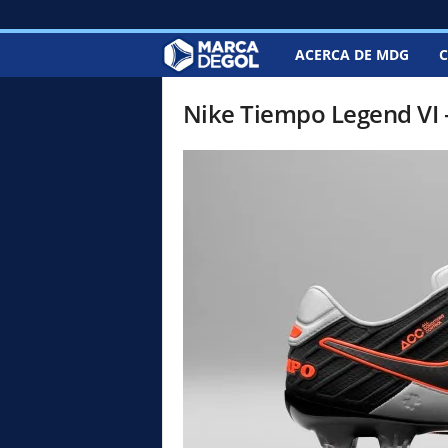
ACERCA DE MDG
C
M
a
Nike Tiempo Legend VI 
r
c
a
d
e
G
o