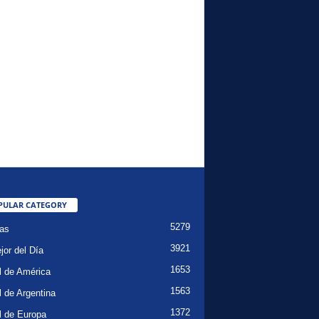
PULAR CATEGORY
5279
ias
3921
jor del Día
1653
l de América
1563
l de Argentina
1372
l de Europa