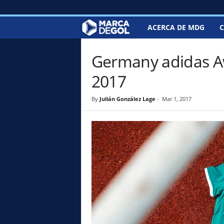
ACERCA DE MDG
C
M
a
Germany adidas A
r
2017
c
By
Julián González Lage
-
Mar 1, 2017
a
d
e
G
o