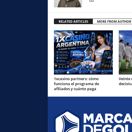
RELATED ARTICLES
MORE FROM AUTHOR
1xcasino partners: cómo
Veinte 
funciona el programa de
decisiv
afiliados y cuánto paga