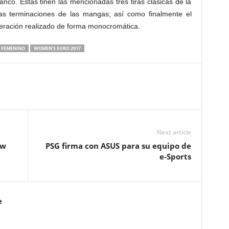
anco. Éstas tiñen las mencionadas tres tiras clásicas de la
 las terminaciones de las mangas; así como finalmente el
deración realizado de forma monocromática.
 FEMENINO
WOMEN'S EURO 2017
Next article
ew
PSG firma con ASUS para su equipo de
e-Sports
e