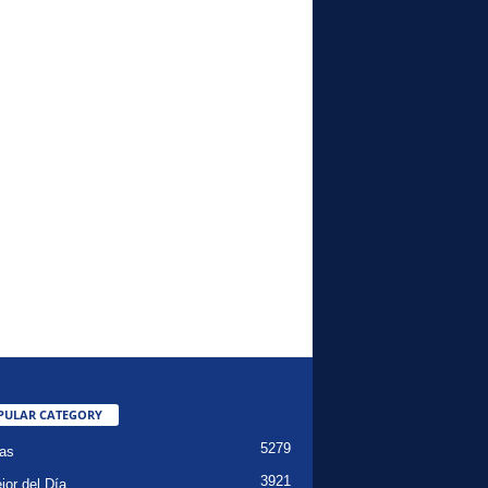
PULAR CATEGORY
5279
ias
3921
jor del Día