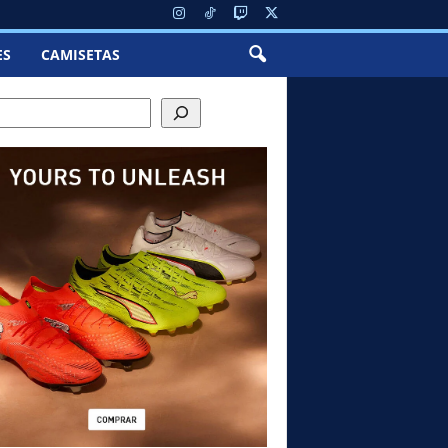
ES
CAMISETAS
h