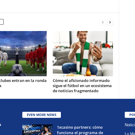
clubes entran en la ronda
Cómo el aficionado informado
a
sigue el fútbol en un ecosistema
de noticias fragmentado
EVEN MORE NEWS
PO
Notic
1xcasino partners: cómo
funciona el programa de
Lo Me