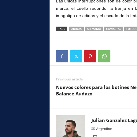
Las únicas interrupciones son de color bl
marca, el cuello redondo, la franja en
imagotipo de adidas y el escudo de la fe
TAGS
ADIDAS
ALEMANIA
CAMISETAS
FÚTBOL
Previous article
Nuevos colores para los botines N
Balance Audazo
Julián González Lag
Argentino