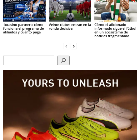
1xcasino partners: cómo
Veinte clubes entran en la
Cómo el aficionado
funciona el programa de
ronda decisiva
informado sigue el fútbol
afiliados y cuánto paga
en un ecosistema de
noticias fragmentado
Search