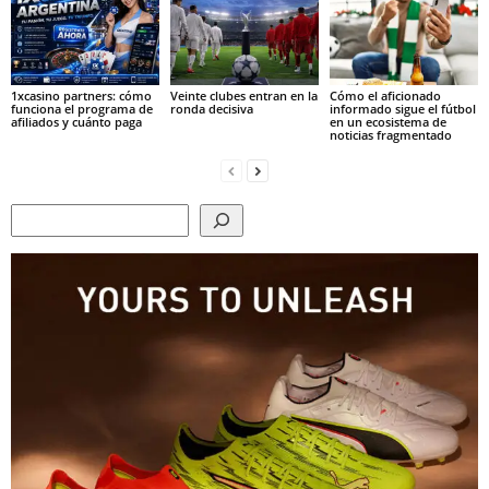
1xcasino partners: cómo
Veinte clubes entran en la
Cómo el aficionado
funciona el programa de
ronda decisiva
informado sigue el fútbol
afiliados y cuánto paga
en un ecosistema de
noticias fragmentado
Search