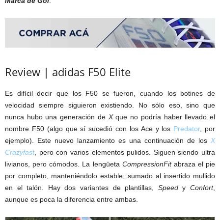
Marca de Gol
.
Review | adidas F50 Elite
Es difícil decir que los F50 se fueron, cuando los botines de
velocidad siempre siguieron existiendo. No sólo eso, sino que
nunca hubo una generación de
X
que no podría haber llevado el
nombre F50 (algo que sí sucedió con los Ace y los
Predator
, por
ejemplo). Este nuevo lanzamiento es una continuación de los
X
Crazyfast
, pero con varios elementos pulidos. Siguen siendo ultra
livianos, pero cómodos. La lengüeta
CompressionFit
abraza el pie
por completo, manteniéndolo estable; sumado al insertido mullido
en el talón. Hay dos variantes de plantillas,
Speed
y
Confort
,
aunque es poca la diferencia entre ambas.