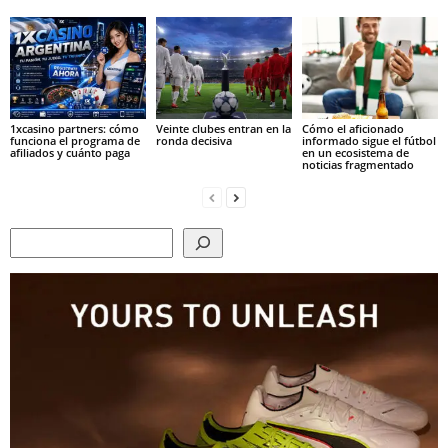
1xcasino partners: cómo
Veinte clubes entran en la
Cómo el aficionado
funciona el programa de
ronda decisiva
informado sigue el fútbol
afiliados y cuánto paga
en un ecosistema de
noticias fragmentado
Search