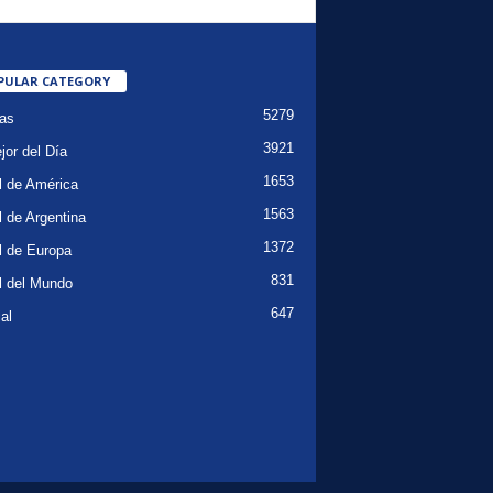
PULAR CATEGORY
5279
ias
3921
jor del Día
1653
l de América
1563
l de Argentina
1372
l de Europa
831
l del Mundo
647
al