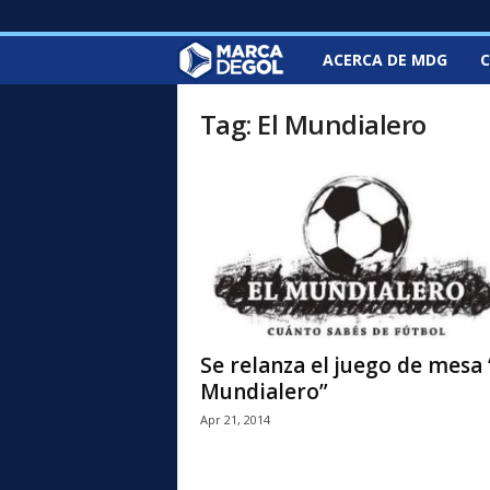
ACERCA DE MDG
C
M
a
Tag: El Mundialero
r
c
a
d
e
Se relanza el juego de mesa 
Mundialero”
G
Apr 21, 2014
o