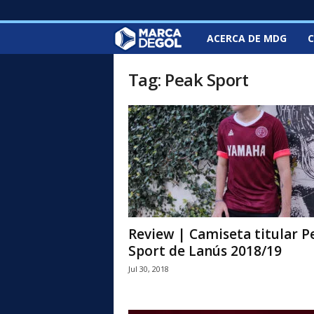
ACERCA DE MDG
C
M
a
Tag: Peak Sport
r
c
a
d
e
Review | Camiseta titular P
Sport de Lanús 2018/19
G
Jul 30, 2018
o