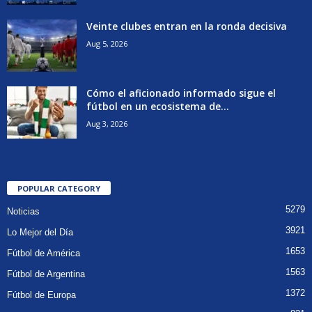
Veinte clubes entran en la ronda decisiva
Aug 5, 2026
Cómo el aficionado informado sigue el
fútbol en un ecosistema de...
Aug 3, 2026
POPULAR CATEGORY
5279
Noticias
3921
Lo Mejor del Día
1653
Fútbol de América
1563
Fútbol de Argentina
1372
Fútbol de Europa