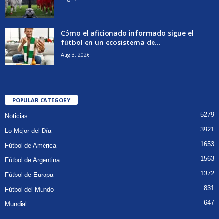
Cómo el aficionado informado sigue el
fútbol en un ecosistema de...
Aug 3, 2026
POPULAR CATEGORY
5279
Noticias
3921
Lo Mejor del Día
1653
Fútbol de América
1563
Fútbol de Argentina
1372
Fútbol de Europa
831
Fútbol del Mundo
647
Mundial