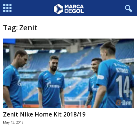
Tag: Zenit
Zenit Nike Home Kit 2018/19
May 13, 2018