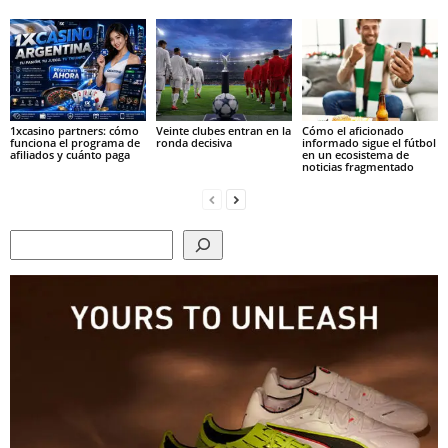
1xcasino partners: cómo
Veinte clubes entran en la
Cómo el aficionado
funciona el programa de
ronda decisiva
informado sigue el fútbol
afiliados y cuánto paga
en un ecosistema de
noticias fragmentado
Search