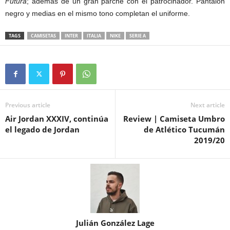
Futura
; además de un gran parche con el patrocinador. Pantalón
negro y medias en el mismo tono completan el uniforme.
TAGS
CAMISETAS
INTER
ITALIA
NIKE
SERIE A
Previous article
Next article
Air Jordan XXXIV, continúa
Review | Camiseta Umbro
el legado de Jordan
de Atlético Tucumán
2019/20
Julián González Lage