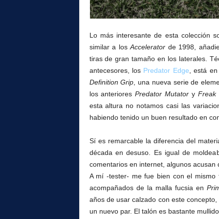
Lo más interesante de esta colección 
similar a los
Accelerator
de 1998, añadien
tiras de gran tamaño en los laterales. 
antecesores, los
Predator Edge
, está en
Definition Grip
, una nueva serie de elem
los anteriores
Predator Mutator
y
Freak
esta altura no notamos casi las variacio
habiendo tenido un buen resultado en cont
Sí es remarcable la diferencia del materi
década en desuso. Es igual de moldeab
comentarios en internet, algunos acusan 
A mí -tester- me fue bien con el mismo
acompañados de la malla fucsia en
Pri
años de usar calzado con este concepto, y
un nuevo par. El talón es bastante mullido