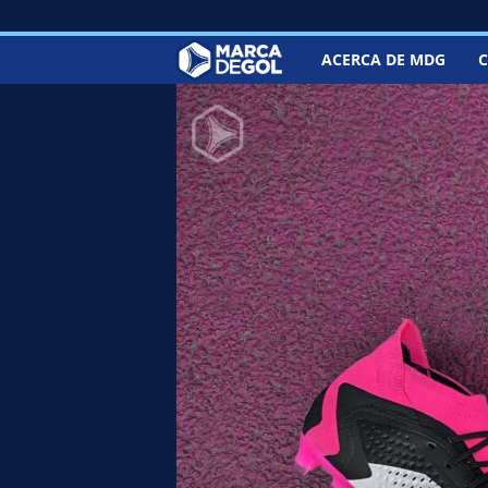
ACERCA DE MDG
C
M
a
r
c
a
d
e
G
o