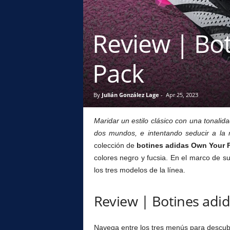
l
Review | Bo
Pack
By
Julián González Lage
-
Apr 25, 2023
Maridar un estilo clásico con una tonali
dos mundos, e intentando seducir a la
colección de
botines adidas Own Your 
colores negro y fucsia. En el marco de s
los tres modelos de la línea.
Review | Botines adi
Navega entre los tres menús para descubri