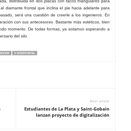
da, distribuida en dos placas con tacos triangulares para
Pero más al
al diamante frontal que inclina el pie hacia adelante para
Jugar con b
 pasado, será una cuestión de creerle a los ingenieros. En
sensación q
ación con sus antecesores. Bastante más estéticos, bien
esta edició
todo momento. De todas formas, ya estamos esperando a
poco la esen
ersario del
silo
.
REVIEW
X SPEEDPORTAL
Next article
e
Estudiantes de La Plata y Saint-Gobain
lanzan proyecto de digitalización