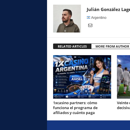
Julián González Lag
Argentino
RELATED ARTICLES
MORE FROM AUTHOR
1xcasino partners: cómo
Veinte 
funciona el programa de
decisiv
afiliados y cuánto paga