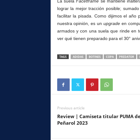
La suela
Facetframe
se mantiene inaltera
lograr la mejor tracción posible; sumado 
facilitar la pisada. Como dijimos el año
nuestra opinión, es un
upgrade
en compar
armados y con una suela que rinde en 
ver qué tienen preparado para el 30° aniv
TAGS
ADIDAS
BOTINES
COPA
PREDATOR
Previous article
Review | Camiseta titular PUMA d
Peñarol 2023