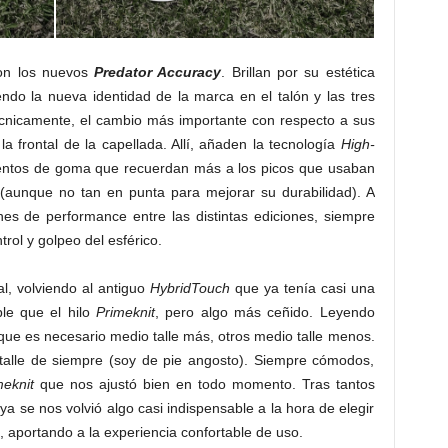
son los nuevos
Predator Accuracy
. Brillan por su estética
Por su part
do la nueva identidad de la marca en el talón y las tres
histórico,
Técnicamente, el cambio más importante con respecto a sus
el cuero de
 la frontal de la capellada. Allí, añaden la tecnología
High-
los botine
entos de goma que recuerdan más a los picos que usaban
downgrade
(aunque no tan en punta para mejorar su durabilidad). A
toque de b
nes de performance entre las distintas ediciones, siempre
en todas la
rol y golpeo del esférico.
Ese rendim
al, volviendo al antiguo
HybridTouch
que ya tenía casi una
controles y
le que el hilo
Primeknit
, pero algo más ceñido. Leyendo
que envuelv
que es necesario medio talle más, otros medio talle menos.
que era ló
 talle de siempre (soy de pie angosto). Siempre cómodos,
puntos des
meknit
que nos ajustó bien en todo momento. Tras tantos
y, según a
a se nos volvió algo casi indispensable a la hora de elegir
agradable,
, aportando a la experiencia confortable de uso.
mullidos en 