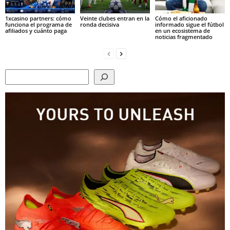
1xcasino partners: cómo
Veinte clubes entran en la
Cómo el aficionado
funciona el programa de
ronda decisiva
informado sigue el fútbol
afiliados y cuánto paga
en un ecosistema de
noticias fragmentado
Search