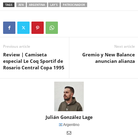
TAGS
AFA
ARGENTINA
LAY'S
PATROCINADOR
Previous article
Next article
Review | Camiseta
Gremio y New Balance
especial Le Coq Sportif de
anuncian alianza
Rosario Central Copa 1995
Julián González Lage
Argentino