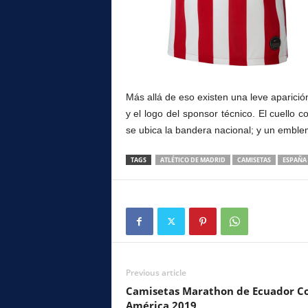
Más allá de eso existen una leve aparició
y el logo del sponsor técnico. El cuello 
se ubica la bandera nacional; y un emblem
TAGS
ATLÉTICO DE MADRID
CAMISETAS
ESPAÑA
Previous article
Camisetas Marathon de Ecuador C
América 2019