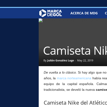
ACERCA DE MDG
C
M
a
r
Camiseta Nik
c
a
By
Julián González Lage
-
May 22, 2019
d
De vuelta a lo clásico.
Si hay algo que no 
e
años, la
marca norteamericana
había real
equipo de la capital española. Cal
G
tradicionalista, se develó la nueva
camise
o
Camiseta Nike del Atléti