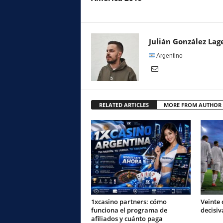
Julián González Lag
Argentino
RELATED ARTICLES
MORE FROM AUTHOR
1xcasino partners: cómo
Veinte 
funciona el programa de
decisiv
afiliados y cuánto paga