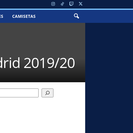
ES
CAMISETAS
drid 2019/20
h