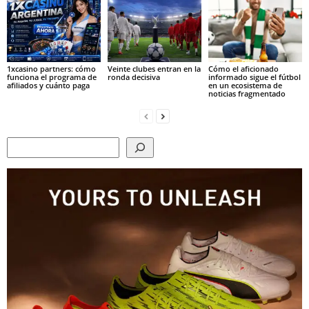
1xcasino partners: cómo
Veinte clubes entran en la
Cómo el aficionado
funciona el programa de
ronda decisiva
informado sigue el fútbol
afiliados y cuánto paga
en un ecosistema de
noticias fragmentado
Search