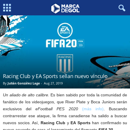
Racing Club y EA Sports sellan nuevo vínculo
By
Julián González Lage
-
Aug 27, 2019
Un aliado de alto calibre.
Es bien sabido por toda la comunidad de
fanático de los videojuegos, que River Plate y Boca Juniors serán
exclusivos del
eFootball PES 2020
(más info)
. Buscando
contrarrestar ese ataque, la firma canadiense ha salido a buscar
nuevos socios. Así,
Racing Club
y
EA Sports
han confirmado su
nuevo acuerdo de cara al lanzamiento del flamante
FIFA 20
.