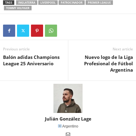
TAGS
INGLATERRA
LIVERPOOL
PATROCINADOR
PREMIER LEAGUE
TOMMY HILFIGER
Previous article
Next article
Balón adidas Champions
Nuevo logo de la Liga
League 25 Aniversario
Profesional de Fútbol
Argentina
Julián González Lage
Argentino