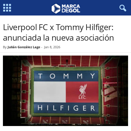
Liverpool FC x Tommy Hilfiger:
anunciada la nueva asociación
By
Julián González Lage
-
Jan 8, 2026