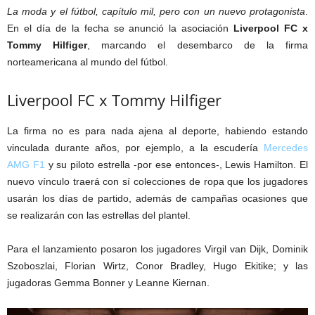
La moda y el fútbol, capítulo mil, pero con un nuevo protagonista
.
En el día de la fecha se anunció la asociación
Liverpool FC x
Tommy Hilfiger
, marcando el desembarco de la firma
norteamericana al mundo del fútbol.
Liverpool FC x Tommy Hilfiger
La firma no es para nada ajena al deporte, habiendo estando
vinculada durante años, por ejemplo, a la escudería
Mercedes
AMG F1
y su piloto estrella -por ese entonces-, Lewis Hamilton. El
nuevo vínculo traerá con sí colecciones de ropa que los jugadores
usarán los días de partido, además de campañas ocasiones que
se realizarán con las estrellas del plantel.
Para el lanzamiento posaron los jugadores Virgil van Dijk, Dominik
Szoboszlai, Florian Wirtz, Conor Bradley, Hugo Ekitike; y las
jugadoras Gemma Bonner y Leanne Kiernan.