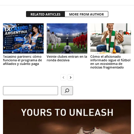
RELATED ARTICLES
MORE FROM AUTHOR
1xcasino partners: cómo
Veinte clubes entran en la
Cómo el aficionado
funciona el programa de
ronda decisiva
informado sigue el fútbol
afiliados y cuánto paga
en un ecosistema de
noticias fragmentado
Search