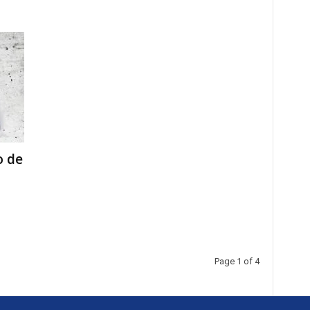
o de
Page 1 of 4