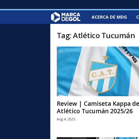
ACERCA DE MDG
C
M
a
Tag: Atlético Tucumán
r
c
a
d
e
Review | Camiseta Kappa d
Atlético Tucumán 2025/26
G
Aug 4, 2025
o